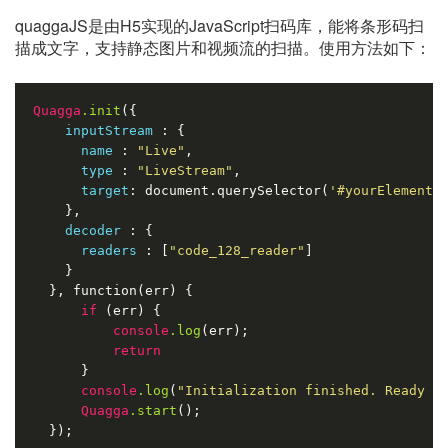
quaggaJS是由H5实现的JavaScript扫码库，能将条形码扫
描成文字，支持静态图片和视频流的扫描。使用方法如下：
Quagga
.init
({

inputStream 
: {

name 
: 
"Live"
,

type 
: 
"LiveStream"
,

target
: document.querySelector(
'#yourElement'
    },

decoder 
: {

readers 
: [
"code_128_reader"
]

    }

  }, function(err) {

if
 (err) {

console
.log
(err);

return
      }

console
.log
(
"Initialization finished. Ready t
Quagga
.start
();

  });