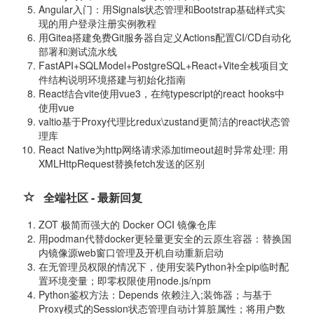
Angular入门：用Signals状态管理和Bootstrap基础样式实
现的用户登录注册实例教程
用Gitea搭建免费Git服务器自定义Actions配置CI/CD自动化
部署和测试流水线
FastAPI+SQLModel+PostgreSQL+React+Vite全栈项目文
件结构说明环境搭建与初始化指南
React结合vite使用vue3，在纯typescript的react hooks中
使用vue
valtio基于Proxy代理比redux\zustand更简洁的react状态管
理库
React Native为http网络请求添加timeout超时异常处理: 用
XMLHttpRequest替换fetch发送的区别
全端社区 - 最新回复
ZOT 极简而强大的 Docker OCI 镜像仓库
用podman代替docker更轻量更安全的云原生容器：替换国
内镜像源web窗口管理及开机自动重新启动
在无管理员权限的情况下，使用安装Python补全pip临时配
置环境变量；即零权限使用node.js/npm
Python鉴权方法：Depends 依赖注入;装饰器；与基于
Proxy模式的Session状态管理自动计算脏属性；将用户数