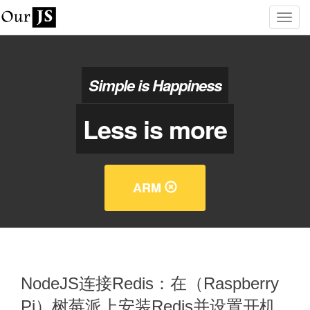
Simple is Happiness
Less is more
ARM
NodeJS连接Redis：在（Raspberry
Pi）树莓派上安装Redis并设置开机