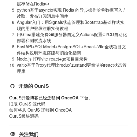
据存储在Redis中
python基于asyncio实现 Redis 的异步操作哈希数据写入 /
读取、发布订阅消息中间件
Angular入门：用Signals状态管理和Bootstrap基础样式实
现的用户登录注册实例教程
用Gitea搭建免费Git服务器自定义Actions配置CI/CD自动化
部署和测试流水线
FastAPI+SQLModel+PostgreSQL+React+Vite全栈项目文
件结构说明环境搭建与初始化指南
Node.js 打印vite react+go项目目录树
valtio基于Proxy代理比redux\zustand更简洁的react状态管
理库
开源的 OurJS
OurJS开源博客已经迁移到
OnceOA
平台。
旧版 OurJS 源代码
如何将从 OurJS 迁移到 OnceOA
OurJS模块源码
关注我们