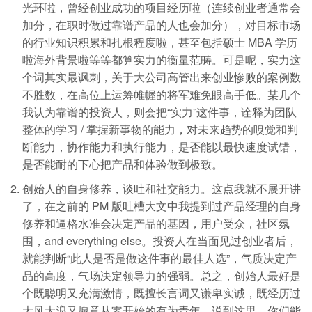
光环啦，曾经创业成功的项目经历啦（连续创业者通常会
加分，在职时做过靠谱产品的人也会加分），对目标市场
的行业知识积累和扎根程度啦，甚至包括硕士 MBA 学历
啦海外背景啦等等都算实力的衡量范畴。可是呢，实力这
个词其实最讽刺，关于大公司高管出来创业惨败的案例数
不胜数，在高位上运筹帷幄的将军难免眼高手低。某几个
我认为靠谱的投资人，则会把“实力”这件事，诠释为团队
整体的学习 / 掌握新事物的能力，对未来趋势的嗅觉和判
断能力，协作能力和执行能力，是否能以最快速度试错，
是否能耐的下心把产品和体验做到极致。
创始人的自身修养，谈吐和社交能力。这点我就不展开讲
了，在之前的 PM 版吐槽大文中我提到过产品经理的自身
修养和逼格水准会决定产品的基因，用户受众，社区氛
围，and everything else。投资人在当面见过创业者后，
就能判断“此人是否是做这件事的最佳人选”，气质决定产
品的高度，气场决定领导力的强弱。总之，创始人最好是
个既聪明又充满激情，既擅长言词又谦卑实诚，既经历过
大风大浪又愿意从零开始的有为青年。说到这里，你们能