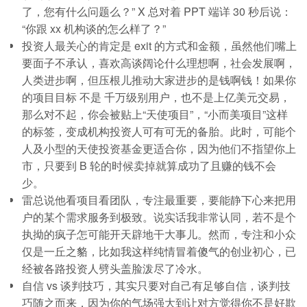
了，您有什么问题么？” X 总对着 PPT 端详 30 秒后说：
“你跟 xx 机构谈的怎么样了？”
投资人最关心的肯定是 exit 的方式和金额，虽然他们嘴上
要面子不承认，喜欢高谈阔论什么理想啊，社会发展啊，
人类进步啊，但压根儿推动大家进步的是钱啊钱！如果你
的项目目标 不是 千万级别用户，也不是上亿美元交易，
那么对不起，你会被贴上“天使项目”，“小而美项目”这样
的标签，变成机构投资人可有可无的备胎。此时，可能个
人及小型的天使投资基金更适合你，因为他们不指望你上
市，只要到 B 轮的时候卖掉就算成功了且赚的钱不会
少。
雷总说他看项目看团队，专注最重要，要能静下心来把用
户的某个需求服务到极致。说实话我非常认同，若不是个
执拗的疯子怎可能开天辟地干大事儿。然而，专注和小众
仅是一丘之貉，比如我这样纯情冒着傻气的创业初心，已
经被各路投资人劈头盖脸泼尽了冷水。
自信 vs 谈判技巧，其实只要对自己有足够自信，谈判技
巧随之而来，因为你的气场强大到让对方觉得你不是好欺