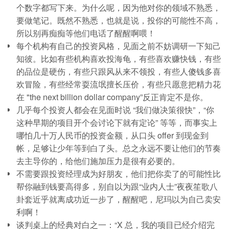
个数字都写下来。为什么呢，因为他对你的领域不熟悉，
要做笔记。既然不熟悉，也就是说，投你的可能性不高，
所以别再痴痴等他们电话了醒醒啊喂！
每个机构有自己的投资风格，见面之前不妨调研一下知己
知彼。比如有些机构喜欢投海龟，有些喜欢赚快钱，有些
的品位是硬伤，有些只跟风从来不领投，有些人傻钱多喜
欢冒险，有些经常耍流氓擅长压价，有些只愿意把精力花
在 "the next billion dollar company”反正肯定不是你。
几乎每个投资人都会在见面时说 “我们做决策很快”，“你
这种早期的项目开个会讨论下就有定论” 等等，而事实上
哪怕几十万人民币的投资金额，从口头 offer 到现金到
帐，足够让少年等到白了头。总之永远不要让他们的节奏
去主导你的，给他们施加压力是很有必要的。
不需要跟投资经理成为好朋友，他们把你卖了的可能性比
帮你融到钱要高得多，别自以为跟“业内人士”夜夜笙歌八
卦套近乎就离成功近一步了，醒醒吧，尼玛以为自己卖安
利啊！
谈判桌上的经典对白之一：“X 总，我的项目已经介绍完