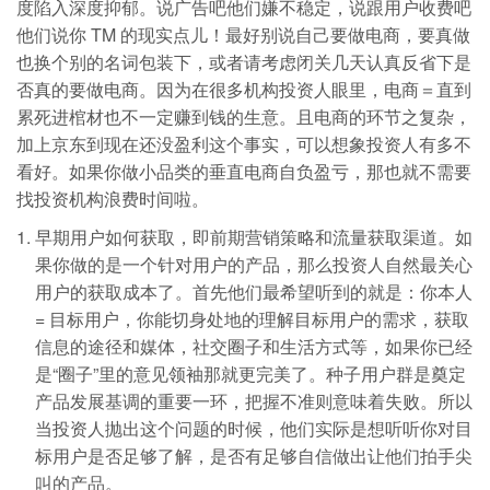
度陷入深度抑郁。说广告吧他们嫌不稳定，说跟用户收费吧
他们说你 TM 的现实点儿！最好别说自己要做电商，要真做
也换个别的名词包装下，或者请考虑闭关几天认真反省下是
否真的要做电商。因为在很多机构投资人眼里，电商＝直到
累死进棺材也不一定赚到钱的生意。且电商的环节之复杂，
加上京东到现在还没盈利这个事实，可以想象投资人有多不
看好。如果你做小品类的垂直电商自负盈亏，那也就不需要
找投资机构浪费时间啦。
早期用户如何获取，即前期营销策略和流量获取渠道。如
果你做的是一个针对用户的产品，那么投资人自然最关心
用户的获取成本了。首先他们最希望听到的就是：你本人
= 目标用户，你能切身处地的理解目标用户的需求，获取
信息的途径和媒体，社交圈子和生活方式等，如果你已经
是“圈子”里的意见领袖那就更完美了。种子用户群是奠定
产品发展基调的重要一环，把握不准则意味着失败。所以
当投资人抛出这个问题的时候，他们实际是想听听你对目
标用户是否足够了解，是否有足够自信做出让他们拍手尖
叫的产品。