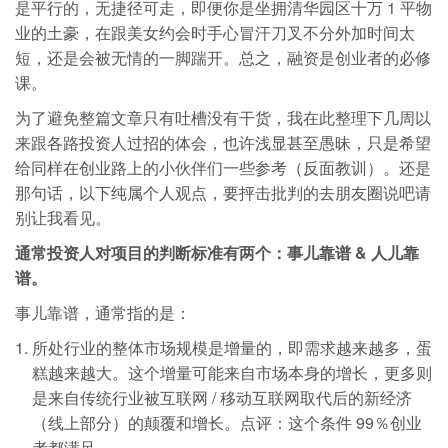
是平行的，无捷径可走，即便你是坐拥清华园区十万 1 平物
业的土豪，在跟美女约会时手心冒汗刀叉不分外加时间太
短，还是会被无情的一脚踹开。总之，融资是创业者的必修
课。
为了避免整篇文章只有吐槽没有干货，我在此整理下几周以
来跟各路投资人过招的体会，也许浅显甚至愚昧，只是希望
给同样在创业路上的小伙伴们一些参考（反面教训）。还是
那句话，以下纯属个人观点，要抨击批判的去朋友圈说吧请
别让我看见。
通常投资人对项目的判断标准有两个：事儿靠谱 & 人儿靠
谱。
事儿靠谱，通常指的是：
所处行业的整体市场规模是增量的，即需求越来越多，蛋
糕越来越大。这个增量可能来自市场本身的增长，更多则
是来自传统行业被互联网 / 移动互联网取代后的新经济
（线上部分）的颠覆和增长。点评：这个条件 99％创业
者都满足。