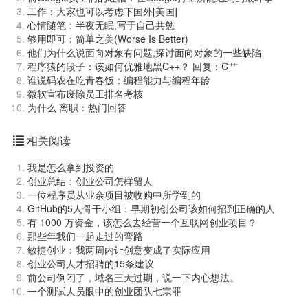
工作：大家也可以考虑下国外[美国]
心情随笔：半夜无眠,写于自己共勉
够用即可：简单之美(Worse Is Better)
他们为什么说面向对象有问题,探讨面向对象的一些缺陷
程序猿的段子：该如何优雅地黑C++？ 回复：C艹
谁说码农在吃青春饭：编程能力与编程年龄
微软宣布废除员工排名考核
为什么 离职：热门回答
相关阅读
我是怎么拿到投资的
创业总结：创业公司怎样留人
一位程序员从业余项目被收购中所学到的
GitHub的5人骨干小组：早期初创公司该如何招到正确的人
有 1000 万资金，该怎么去经营一个互联网创业项目？
那些年我们一起走过的弯路
敏捷创业：我两周内让创意变成了实际应用
创业公司人才招聘的15条建议
前公司倒闭了，域名三天过期，说一下内心想法。
一个测试人员眼中的创业团队七宗罪