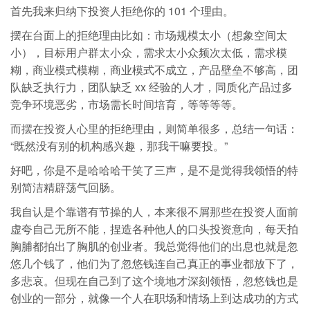
首先我来归纳下投资人拒绝你的 101 个理由。
摆在台面上的拒绝理由比如：市场规模太小（想象空间太
小），目标用户群太小众，需求太小众频次太低，需求模
糊，商业模式模糊，商业模式不成立，产品壁垒不够高，团
队缺乏执行力，团队缺乏 xx 经验的人才，同质化产品过多
竞争环境恶劣，市场需长时间培育，等等等等。
而摆在投资人心里的拒绝理由，则简单很多，总结一句话：
“既然没有别的机构感兴趣，那我干嘛要投。”
好吧，你是不是哈哈哈干笑了三声，是不是觉得我领悟的特
别简洁精辟荡气回肠。
我自认是个靠谱有节操的人，本来很不屑那些在投资人面前
虚夸自己无所不能，捏造各种他人的口头投资意向，每天拍
胸脯都拍出了胸肌的创业者。我总觉得他们的出息也就是忽
悠几个钱了，他们为了忽悠钱连自己真正的事业都放下了，
多悲哀。但现在自己到了这个境地才深刻领悟，忽悠钱也是
创业的一部分，就像一个人在职场和情场上到达成功的方式