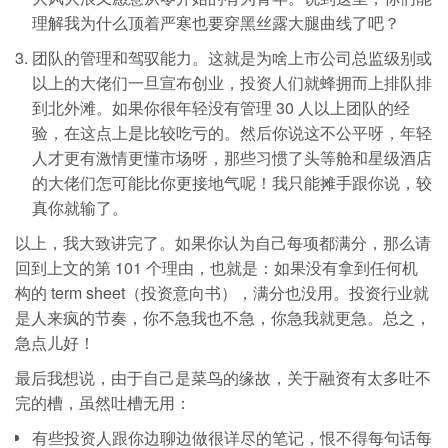
理解我为什么顶着严寒也要穿黑丝露大腿曲线了吧？
团队的管理和驾驭能力。这就是为啥上市公司总监级别或
以上的大佬们一旦宣布创业，投资人们就蜂拥而上排队排
到北外滩。如果你很年轻没有管理 30 人以上团队的经
验，在这点上是比较吃亏的。然后你说这不公平呀，年轻
人才更有激情更懂市场呀，那些习惯了头等舱和星级酒店
的大佬们怎可能比你更接地气呢！我只能摊手跟你说，较
真你就输了。
以上，我大致讲完了。如果你认为自己每项都满分，那么请
回到上文的第 101 个理由，也就是：如果没有拿到任何机
构的 term sheet（投资意向书），满分也没用。投资行业就
是人来疯的节奏，你不急我也不急，你急我就更急。总之，
急点儿好！
最后我想说，由于自己是菜鸟的缘故，关于融资有太多吐不
完的槽，虽然吐槽无用：
有些投资人跟你边聊边做很详尽的笔记，恨不得每句话每