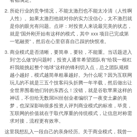
所处行业的竞争情况，不能太激烈也不能太冷清（人性啊
人性）。如果太激烈他就对你的实力没信心，太不激烈就
是你的眼光有问题。点评：对投资人来说最完美的状态，
就是“国外刚开始有这样的模式，其中 xxx 项目已完成第
一笔融资”，然后在心里窃喜自己踩的快恨准。
商业模式是否清晰，要简单，要轻，不能重。当话题进入
到“怎么做”的问题时，投资人通常希望团队有“给我一根杠
杆我能挑起整个地球”这样的锋利切入点，总之团队规模
越小越好，模式越简单粗暴越好。为什么呢？因为互联网
玩儿的不就是三五个技客闷头折腾一年半载，然后做出让
全世界围着他们转的东西么！没错，就是谷歌苹果这样的
神话，不但给无数屌￼丝创业者编织了一夜变土豪的美
梦，也深深影响很多投资人评判商业模式的标准，毕竟，
互联网的价值就在于取代厚重的传统模式，让信息对称需
求对接，流程更有效率。
这里我想乱入一段自己的亲身经历。关于商业模式，我曾一