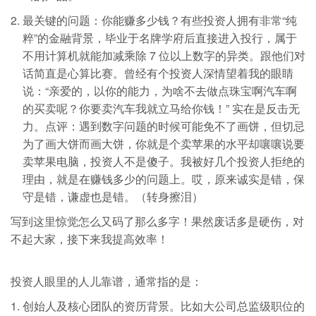
最关键的问题：你能赚多少钱？有些投资人拥有非常“纯
粹”的金融背景，毕业于名牌学府后直接进入投行，属于
不用计算机就能加减乘除 7 位以上数字的异类。跟他们对
话简直是心算比赛。曾经有个投资人深情望着我的眼睛
说：“亲爱的，以你的能力，为啥不去做点珠宝啊汽车啊
的买卖呢？你要卖汽车我就立马给你钱！” 实在是反击无
力。点评：遇到数字问题的时候可能免不了画饼，但切忌
为了画大饼而画大饼，你就是个卖苹果的水平却嚷嚷说要
卖苹果电脑，投资人不是傻子。我被好几个投资人拒绝的
理由，就是在赚钱多少的问题上。哎，原来诚实是错，保
守是错，谦虚也是错。（转身擦泪）
写到这里惊觉怎么又码了那么多字！果然废话多是硬伤，对
不起大家，接下来我提高效率！
投资人眼里的人儿靠谱，通常指的是：
创始人及核心团队的资历背景。比如大公司总监级职位的