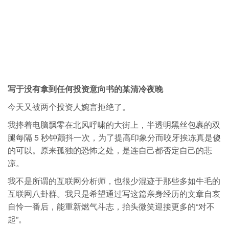
写于没有拿到任何投资意向书的某清冷夜晚
今天又被两个投资人婉言拒绝了。
我捧着电脑飘零在北风呼啸的大街上，半透明黑丝包裹的双
腿每隔 5 秒钟颤抖一次，为了提高印象分而咬牙挨冻真是傻
的可以。原来孤独的恐怖之处，是连自己都否定自己的悲
凉。
我不是所谓的互联网分析师，也很少混迹于那些多如牛毛的
互联网八卦群。我只是希望通过写这篇亲身经历的文章自哀
自怜一番后，能重新燃气斗志，抬头微笑迎接更多的“对不
起”。