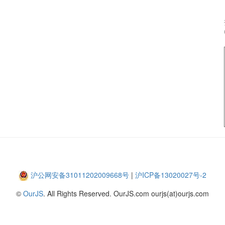
沪公网安备31011202009668号
|
沪ICP备13020027号-2
©
OurJS
. All Rights Reserved. OurJS.com ourjs(at)ourjs.com