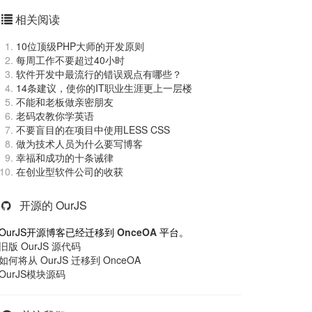
相关阅读
10位顶级PHP大师的开发原则
每周工作不要超过40小时
软件开发中最流行的错误观点有哪些？
14条建议，使你的IT职业生涯更上一层楼
不能和老板做亲密朋友
老码农教你学英语
不要盲目的在项目中使用LESS CSS
做为技术人员为什么要写博客
幸福和成功的十条诫律
在创业型软件公司的收获
开源的 OurJS
OurJS开源博客已经迁移到
OnceOA
平台。
旧版 OurJS 源代码
如何将从 OurJS 迁移到 OnceOA
OurJS模块源码