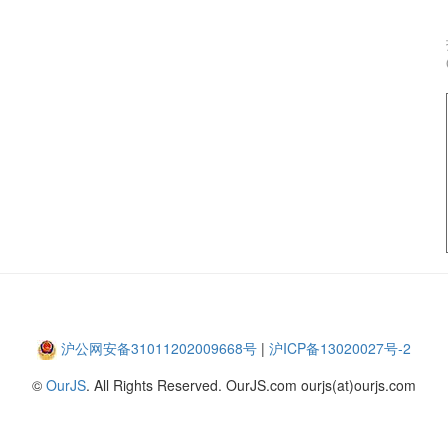
沪公网安备31011202009668号
|
沪ICP备13020027号-2
©
OurJS
. All Rights Reserved. OurJS.com ourjs(at)ourjs.com