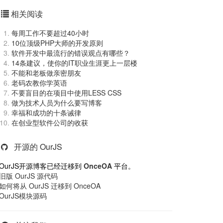
相关阅读
每周工作不要超过40小时
10位顶级PHP大师的开发原则
软件开发中最流行的错误观点有哪些？
14条建议，使你的IT职业生涯更上一层楼
不能和老板做亲密朋友
老码农教你学英语
不要盲目的在项目中使用LESS CSS
做为技术人员为什么要写博客
幸福和成功的十条诫律
在创业型软件公司的收获
开源的 OurJS
OurJS开源博客已经迁移到
OnceOA
平台。
旧版 OurJS 源代码
如何将从 OurJS 迁移到 OnceOA
OurJS模块源码