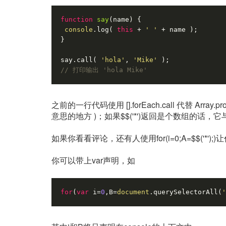
function
say
(
name
) 
{
console
.log( 
this
 + 
' '
 + name );
}
say.call( 
'hola'
, 
'Mike'
 );
// 打印输出 'hola Mike'
之前的一行代码使用 [].forEach.call 代替 Array.
意思的地方 )；如果$$('*')返回是个数组的话，它与$$(
如果你看看评论，还有人使用for(i=0;A=$$('
你可以带上var声明，如
for
(
var
 i=
0
,B=
document
.querySelectorAll(
'