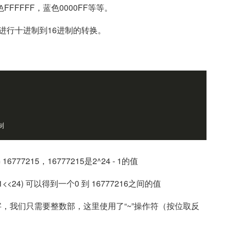
FFFF，蓝色0000FF等等。
法进行十进制到16进制的转换。
制
 == 16777215，16777215是2^24 - 1的值
1<<24) 可以得到一个0 到 16777216之间的值
点数字，我们只需要整数部，这里使用了“~”操作符（按位取反