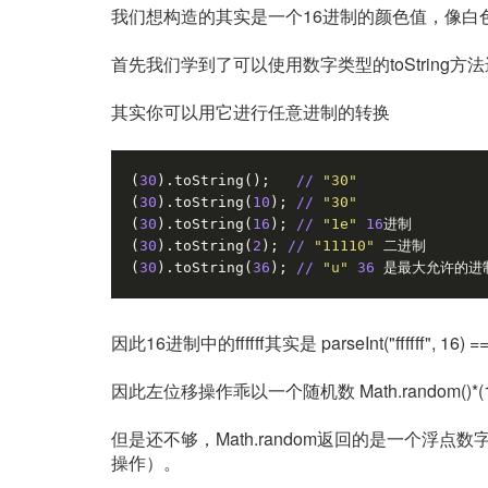
我们想构造的其实是一个16进制的颜色值，像白色FF
首先我们学到了可以使用数字类型的toString方
其实你可以用它进行任意进制的转换
(
30
).toString();   
//
"30"
(
30
).toString(
10
); 
//
"30"
(
30
).toString(
16
); 
//
"1e"
16
进制
(
30
).toString(
2
); 
//
"11110"
 二进制
(
30
).toString(
36
); 
//
"u"
36
 是最大允许的进
因此16进制中的ffffff其实是 parseInt("ffffff", 16)
因此左位移操作乖以一个随机数 Math.random()*(
但是还不够，Math.random返回的是一个浮
操作）。