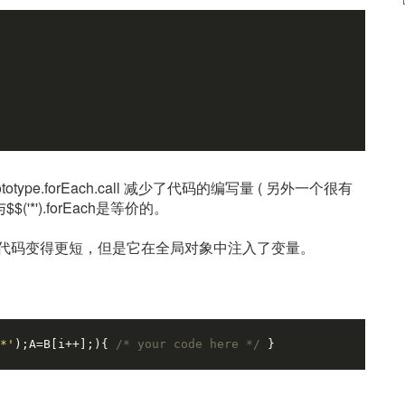
prototype.forEach.call 减少了代码的编写量 ( 另外一个很有
'*').forEach是等价的。
*');)让代码变得更短，但是它在全局对象中注入了变量。
*'
);A=B[i++];){ 
/* your code here */
 }