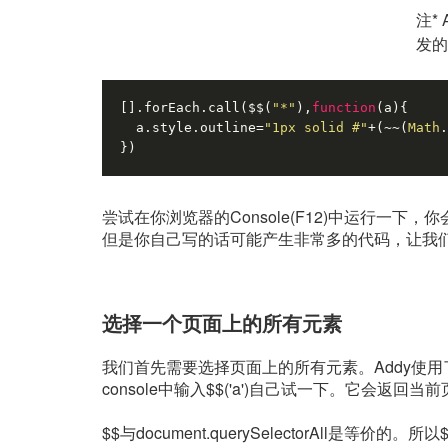
注*
发的
[].forEach.call($$(
"*"
),
function
(
a
)
{
  a.style.outline=
"1px solid #"
+(~~(
Math
.
})
尝试在你浏览器的Console(F12)中运行一
但是你自己写的话可能产生非常多的代码，让我
选择一个页面上的所有元素
我们首先需要选择页面上的所有元素。Addy使用了
console中输入$$('a')自己试一下。它会返回当
$$与document.querySelectorAll是等价的。所以$$(