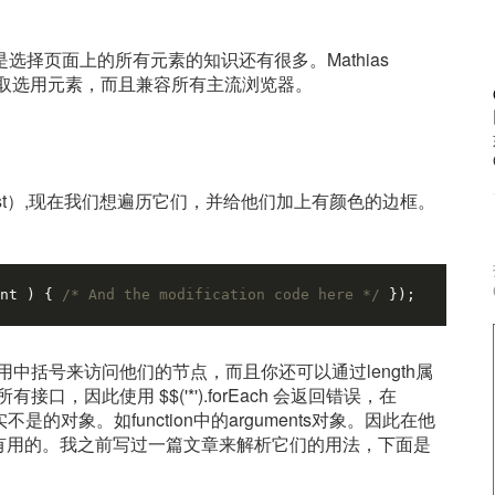
选择页面上的所有元素的知识还有很多。Mathias
其实也能选取选用元素，而且兼容所有主流浏览器。
ist）,现在我们想遍历它们，并给他们加上有颜色的边框。
nt 
) 
{ 
/* And the modification code here */
 });
以使用中括号来访问他们的节点，而且你还可以通过length属
口，因此使用 $$('*').forEach 会返回错误，在
实不是的对象。如function中的arguments对象。因此在他
是非常有用的。我之前写过一篇文章来解析它们的用法，下面是