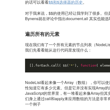
的话可以看看
$$和$选择器的历史
。
对于我来说，$$的使用已经让我学到了很多。但是
Bynens就在评论中指出document.all 
遍历所有的元素
现在我们有了一个所有元素的节点列表（NodeL
我们先看看能从这行代码里发现什么：
[].forEach.call( $$(
'*'
), 
function
(
 eleme
NodeList看起来像一个Array（数组），你可
性知道它有多少元素。但是它并没有实现Array的所有接
JavaScript的世界里，有一堆看起来像Array但其
们身上通过call和apply来应用数组的方法
一个例子