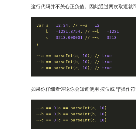
这行代码并不关心正负值。因此通过两次取返就可以得
var
a
=
12.34
,
//
~~a
=
12
b
=
-1231.8754
,
//
~~b
=
-1231
c
=
3213.000001
//
~~c
=
3213
;
~~a
==
parseInt(a,
10
);
//
true
~~b
==
parseInt(b,
10
);
//
true
~~c
==
parseInt(c,
10
);
//
true
如果你仔细看评论你会知道使用 按位或 "|"操
~~a
==
0
|a
==
parseInt(a,
10
)
~~b
==
0
|b
==
parseInt(b,
10
)
~~c
==
0
|c
==
parseInt(c,
10
)