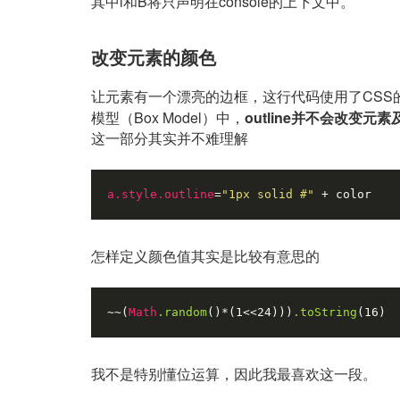
其中i和B将只声明在console的上下文中。
改变元素的颜色
让元素有一个漂亮的边框，这行代码使用了CSS的o
模型（Box Model）中，
outline并不会改变元
这一部分其实并不难理解
a.style.outline
=
"1px solid #"
 + color
怎样定义颜色值其实是比较有意思的
~~(
Math
.random
()*(1<<24)))
.toString
(16)
我不是特别懂位运算，因此我最喜欢这一段。