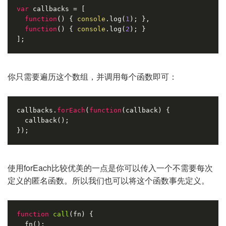
var
 callbacks = [
function
(
) 
{ 
console
.log(
1
); },
function
(
) 
{ 
console
.log(
2
); }
];
你只需要遍历这个数组，并调用每个函数即可：
callbacks.
forEach
(
function
(callback)
{
  callback();
});
使用forEach比较优美的一点是你可以传入一个不需要每次
定义的匿名函数。所以我们也可以将这个函数事先定义。
function
call
(fn)
{
  fn();