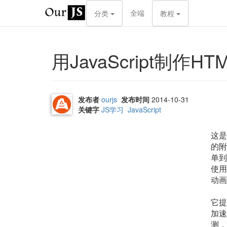
全端
分类
教程
用JavaScript制作H
发布者
ourjs
发布时间
2014-10-31
关键字
JS学习
JavaScript
这是《
的附
单到
使用
动画
它提
加速
测，