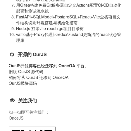
用Gitea搭建免费Git服务器自定义Actions配置CI/CD自动化
部署和测试流水线
FastAPI+SQLModel+PostgreSQL+React+Vite全栈项目文
件结构说明环境搭建与初始化指南
Node.js 打印vite react+go项目目录树
valtio基于Proxy代理比redux\zustand更简洁的react状态管
理库
开源的 OurJS
OurJS开源博客已经迁移到
OnceOA
平台。
旧版 OurJS 源代码
如何将从 OurJS 迁移到 OnceOA
OurJS模块源码
关注我们
扫一扫即可关注我们：
OnceJS