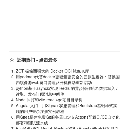
近期热门 - 点击最多
ZOT 极简而强大的 Docker OCI 镜像仓库
用podman代替docker更轻量更安全的云原生容器：替换国
内镜像源web窗口管理及开机自动重新启动
python基于asyncio实现 Redis 的异步操作哈希数据写入 /
读取、发布订阅消息中间件
Node.js 打印vite react+go项目目录树
Angular入门：用Signals状态管理和Bootstrap基础样式实
现的用户登录注册实例教程
用Gitea搭建免费Git服务器自定义Actions配置CI/CD自动化
部署和测试流水线
FastAPI+SQLModel+PostgreSQL+React+Vite全栈项目文