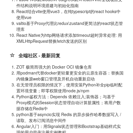
件结构说明环境搭建与初始化指南
React结合vite使用vue3，在纯typescript的react hooks中
使用vue
valtio基于Proxy代理比redux\zustand更简洁的react状态管
理库
React Native为http网络请求添加timeout超时异常处理: 用
XMLHttpRequest替换fetch发送的区别
全端社区 - 最新回复
ZOT 极简而强大的 Docker OCI 镜像仓库
用podman代替docker更轻量更安全的云原生容器：替换国
内镜像源web窗口管理及开机自动重新启动
在无管理员权限的情况下，使用安装Python补全pip临时配
置环境变量；即零权限使用node.js/npm
Python鉴权方法：Depends 依赖注入;装饰器；与基于
Proxy模式的Session状态管理自动计算脏属性；将用户数
据存储在Redis中
python基于asyncio实现 Redis 的异步操作哈希数据写入 /
读取、发布订阅消息中间件
Angular入门：用Signals状态管理和Bootstrap基础样式实
现的用户登录注册实例教程