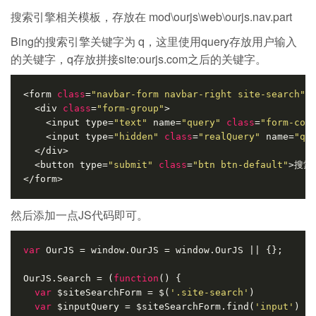
搜索引擎相关模板，存放在 mod\ourjs\web\ourjs.nav.part
Bing的搜索引擎关键字为 q，这里使用query存放用户输入
的关键字，q存放拼接site:ourjs.com之后的关键字。
<form 
class
=
"navbar-form navbar-right site-search"
 
  <div 
class
=
"form-group"
>
    <input type=
"text"
 name=
"query"
class
=
"form-con
    <input type=
"hidden"
class
=
"realQuery"
 name=
"q"
  </div>
  <button type=
"submit"
class
=
"btn btn-default"
>搜索<
</form>
然后添加一点JS代码即可。
var
 OurJS = window.OurJS = window.OurJS || {};
OurJS.Search = (
function
()
{
var
 $siteSearchForm = $(
'.site-search'
)
var
 $inputQuery = $siteSearchForm.find(
'input'
)