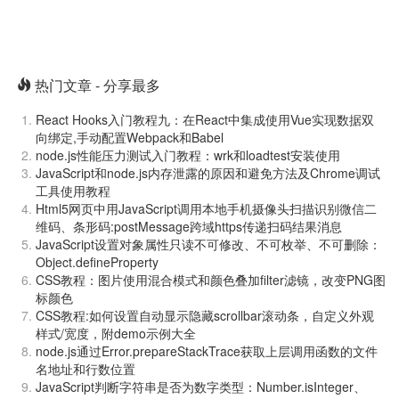
热门文章 - 分享最多
React Hooks入门教程九：在React中集成使用Vue实现数据双
向绑定,手动配置Webpack和Babel
node.js性能压力测试入门教程：wrk和loadtest安装使用
JavaScript和node.js内存泄露的原因和避免方法及Chrome调试
工具使用教程
Html5网页中用JavaScript调用本地手机摄像头扫描识别微信二
维码、条形码:postMessage跨域https传递扫码结果消息
JavaScript设置对象属性只读不可修改、不可枚举、不可删除：
Object.defineProperty
CSS教程：图片使用混合模式和颜色叠加filter滤镜，改变PNG图
标颜色
CSS教程:如何设置自动显示隐藏scrollbar滚动条，自定义外观
样式/宽度，附demo示例大全
node.js通过Error.prepareStackTrace获取上层调用函数的文件
名地址和行数位置
JavaScript判断字符串是否为数字类型：Number.isInteger、