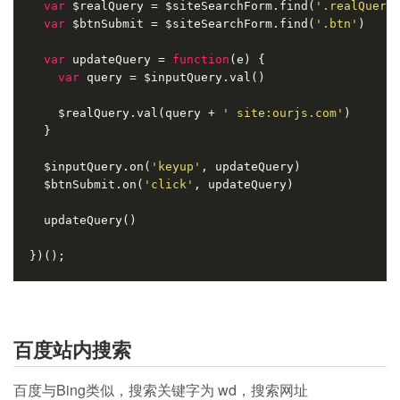
var
 $realQuery = $siteSearchForm.find(
'.realQuery
var
 $btnSubmit = $siteSearchForm.find(
'.btn'
)
var
 updateQuery = 
function
(e)
{
var
 query = $inputQuery.val()
    $realQuery.val(query + 
' site:ourjs.com'
)
  }
  $inputQuery.on(
'keyup'
, updateQuery)
  $btnSubmit.on(
'click'
, updateQuery)
  updateQuery()
})();
百度站内搜索
百度与Bing类似，搜索关键字为 wd，搜索网址