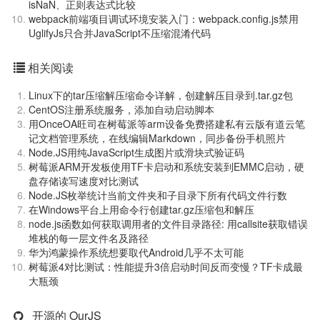
isNaN、正则表达式比较
webpack前端项目调试环境安装入门：webpack.config.js禁用
UglifyJs只合并JavaScript不压缩混淆代码
相关阅读
Linux下的tar压缩解压缩命令详解，创建解压目录到.tar.gz包
CentOS注册系统服务，添加自动启动脚本
用OnceOA旺司在树莓派等arm设备免费搭建私有云版有道云笔
记文档管理系统，在线编辑Markdown，同步备份手机照片
Node.JS用纯JavaScript生成图片或滑块式验证码
树莓派ARM开发板使用TF卡启动和系统安装到EMMC启动，硬
盘存储读写速度对比测试
Node.JS枚举统计当前文件夹和子目录下所有代码文件行数
在Windows平台上用命令行创建tar.gz压缩包和解压
node.js函数如何获取调用者的文件目录路径: 用callsite获取错误
堆栈的每一层文件名及路径
华为鸿蒙操作系统想要取代Android几乎不太可能
树莓派4对比测试：性能提升3倍启动时间反而变慢？TF卡成最
大瓶颈
开源的 OurJS