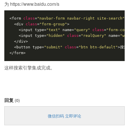
为 https://www.baidu.com/s
<form 
class
=
"navbar-form navbar-right site-search"
 
  <div 
class
=
"form-group"
>
    <input type=
"text"
 name=
"query"
class
=
"form-con
    <input type=
"hidden"
class
=
"realQuery"
 name=
"wd
  </div>
  <button type=
"submit"
class
=
"btn btn-default"
>搜索<
</form>
这样搜索引擎集成完成。
回复
(0)
微信扫码 立即评论