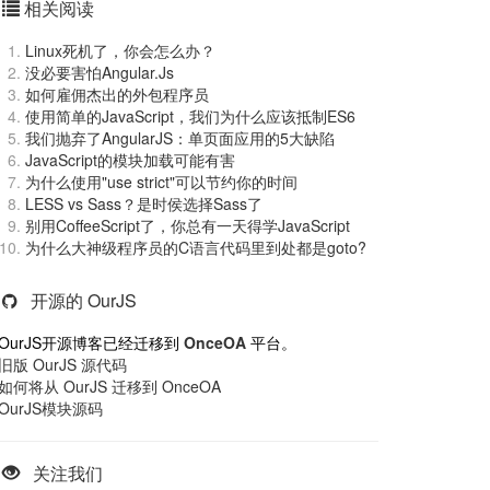
相关阅读
Linux死机了，你会怎么办？
没必要害怕Angular.Js
如何雇佣杰出的外包程序员
使用简单的JavaScript，我们为什么应该抵制ES6
我们抛弃了AngularJS：单页面应用的5大缺陷
JavaScript的模块加载可能有害
为什么使用"use strict"可以节约你的时间
LESS vs Sass？是时侯选择Sass了
别用CoffeeScript了，你总有一天得学JavaScript
为什么大神级程序员的C语言代码里到处都是goto?
开源的 OurJS
OurJS开源博客已经迁移到
OnceOA
平台。
旧版 OurJS 源代码
如何将从 OurJS 迁移到 OnceOA
OurJS模块源码
关注我们