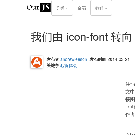
全端
分类
教程
我们由 icon-font 转
发布者
andrewleeson
发布时间
2014-03-21
关键字
心得体会
注*
文中
接图
fo
作者