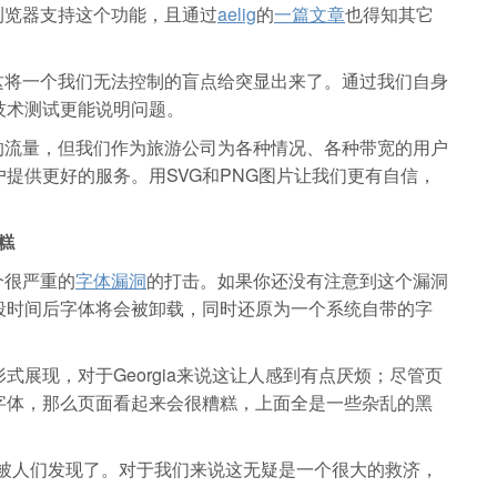
ni浏览器支持这个功能，且通过
aelig
的
一篇文章
也得知其它
要的是这将一个我们无法控制的盲点给突显出来了。通过我们自身
技术测试更能说明问题。
取大量的流量，但我们作为旅游公司为各种情况、各种带宽的用户
提供更好的服务。用SVG和PNG图片让我们更有自信，
糟糕
一个很严重的
字体漏洞
的打击。如果你还没有注意到这个漏洞
段时间后字体将会被卸载，同时还原为一个系统自带的字
展现，对于Georgia来说这让人感到有点厌烦；尽管页
字体，那么页面看起来会很糟糕，上面全是一些杂乱的黑
这个漏洞被人们发现了。对于我们来说这无疑是一个很大的救济，