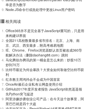
串是否为数字
Node.JS命令行或批处理中更改Linux用户密码
相关阅读
Office365并不是完全基于JavaScript重写的，只是用
来构建UI界面
全国211高校数量最多省市排名：北京、上海、南
京、武汉、西安最多，附高考难易地图
IE、Chrome、Firefox浏览器默认首页被改成360导
航解决办法（删除daohang88.com）跳转
马化腾创办腾讯的第一桶金是怎么来的：炒股10万
炒到70万
比特币最近为何会暴跌？大资金如何靠做空比特币获
利
红衣教主周鸿祎会不会成为中国首富
OnceAir顽石企业私有云网盘使用介绍
GitHub2017年度开发者报告 JavaScript依然遥遥领
先Python突飞猛进
阿里涉嫌抄袭创业公司产品：在今天这个故事里，阿
里巴巴就是四十大盗
迫于社区压力：React(Native)16将更换成MIT开源