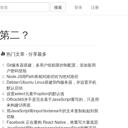
搜索
登录
注册
第二？
热门文章 - 分享最多
Git服务器搭建，多用户组权限控制配置，添加新用
户密码登陆
Node.JS用Path将相对路径转为绝对路径
Debian/Ubuntu Linux搭建SVN服务器，并设置开机
默认启动
设置select元素中option的默认值
Office365并不是完全基于JavaScript重写的，只是用
来构建UI界面
用JavaScript将input/textarea中的文本复制粘贴到剪
切板
Facebook 正在重构 React Native，将重写大量底层
JavaScript用Number/parseInt/parseFloat判断字符