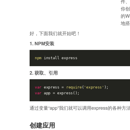
件、
你创
的W
地搭
好，下面我们就开始吧！
1. NPM安装
npm
 install express
2. 获取、引用
var
 express = 
require
(
'express'
var
 app = express();
通过变量“app”我们就可以调用express的各
创建应用