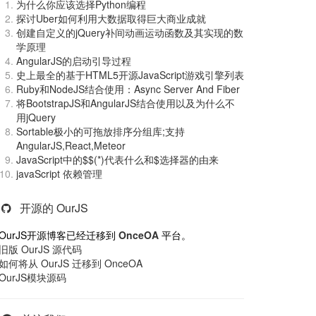
为什么你应该选择Python编程
探讨Uber如何利用大数据取得巨大商业成就
创建自定义的jQuery补间动画运动函数及其实现的数
学原理
AngularJS的启动引导过程
史上最全的基于HTML5开源JavaScript游戏引擎列表
Ruby和NodeJS结合使用：Async Server And Fiber
将BootstrapJS和AngularJS结合使用以及为什么不
用jQuery
Sortable极小的可拖放排序分组库;支持
AngularJS,React,Meteor
JavaScript中的$$(*)代表什么和$选择器的由来
javaScript 依赖管理
开源的 OurJS
OurJS开源博客已经迁移到
OnceOA
平台。
旧版 OurJS 源代码
如何将从 OurJS 迁移到 OnceOA
OurJS模块源码