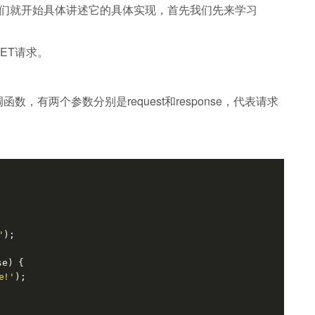
面我们就开始具体讲述它的具体实现，首先我们先来学习
ET请求。
，有两个参数分别是request和response，代表请求
'
);

se
) 
{

e!'
);
