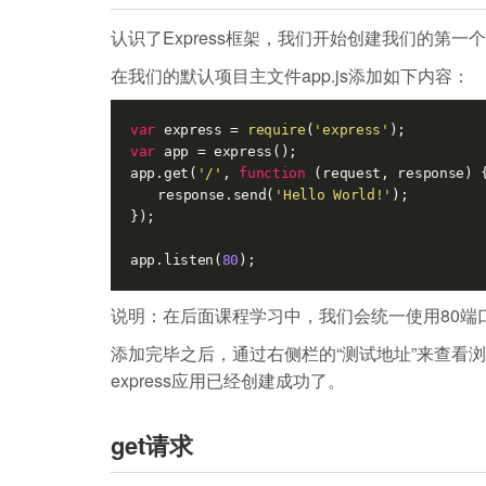
认识了Express框架，我们开始创建我们的第一个e
在我们的默认项目主文件app.js添加如下内容：
var
 express = 
require
(
'express'
var
 app = express();

app.get(
'/'
, 
function
 (
request, response
) 
{
　　response.send(
'Hello World!'
);

});

app.listen(
80
);
说明：在后面课程学习中，我们会统一使用80端
添加完毕之后，通过右侧栏的“测试地址”来查看浏览器
express应用已经创建成功了。
get请求