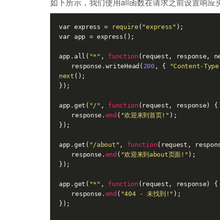
如下所示，我们使用all函数在请求之前设置响应
var express = 
require
(
"express"
);

var app = express();

app.all(
"*"
, 
function
(request, response, n
　　response.writeHead(
200
, { 
"Content-Type
next
();

});

app.get(
"/"
, 
function
(request, response)
 {

　　response.
end
(
"欢迎来到首页!"
);

});

app.get(
"/about"
, 
function
(request, respon
　　response.
end
(
"欢迎来到about页面!"
);

});

app.get(
"*"
, 
function
(request, response)
 {

　　response.
end
(
"404 - 未找到!"
);

});
