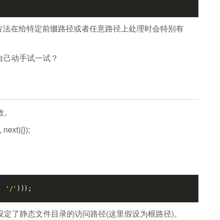
个方法在给特定前缀路径或者任意路径上处理时会特别有
。
自己动手试一试？
数。
next){});
, 
'/'
)));
间件设定了静态文件目录的访问路径(这里假设为根路径)。