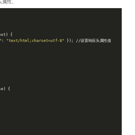
头属性。
ext)
 {

"
: 
"text/html;charset=utf-8"
se)
 {
