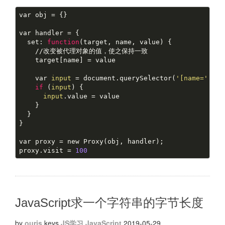
var obj = {}
var handler = {
  set: 
function
(target, name, value)
 {    
    //改变被代理对象的值，使之保持一致
    target[name] = value
    var 
input
 = document.querySelector(
'[name='
 + n
if
 (
input
) {
input
.value = value
    }
  }
}
var proxy = new Proxy(obj, handler);
proxy.visit = 
100
JavaScript求一个字符串的字节长度
by
ourjs
keys
JS学习
JavaScript
2019-05-29