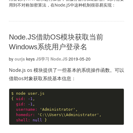
用到不对称加密算法，在Node.JS中这种机制很容易实现：
Node.JS借助OS模块获取当前
Windows系统用户登录名
by
ourjs
keys
JS学习
Node.JS
2019-05-20
Node.js os 模块提供了一些基本的系统操作函数。可以
借助os对象获取系统基本信息：
$
node
user.js
{
uid:
-1
,
gid:
-1
,
username:
'Administrator'
,
homedir:
'C:\\Users\\Administrator'
,
shell:
null
}