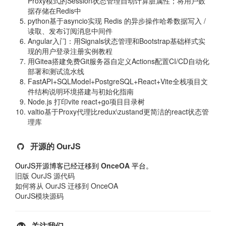
Proxy模式的Session状态管理自动计算脏属性；将用户数
据存储在Redis中
python基于asyncio实现 Redis 的异步操作哈希数据写入 /
读取、发布订阅消息中间件
Angular入门：用Signals状态管理和Bootstrap基础样式实
现的用户登录注册实例教程
用Gitea搭建免费Git服务器自定义Actions配置CI/CD自动化
部署和测试流水线
FastAPI+SQLModel+PostgreSQL+React+Vite全栈项目文
件结构说明环境搭建与初始化指南
Node.js 打印vite react+go项目目录树
valtio基于Proxy代理比redux\zustand更简洁的react状态管
理库
开源的 OurJS
OurJS开源博客已经迁移到
OnceOA
平台。
旧版 OurJS 源代码
如何将从 OurJS 迁移到 OnceOA
OurJS模块源码
关注我们