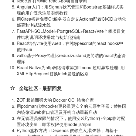
Node.js 打印vite react+go项目目录树
Angular入门：用Signals状态管理和Bootstrap基础样式实
现的用户登录注册实例教程
用Gitea搭建免费Git服务器自定义Actions配置CI/CD自动化
部署和测试流水线
FastAPI+SQLModel+PostgreSQL+React+Vite全栈项目文
件结构说明环境搭建与初始化指南
React结合vite使用vue3，在纯typescript的react hooks中
使用vue
valtio基于Proxy代理比redux\zustand更简洁的react状态管
理库
React Native为http网络请求添加timeout超时异常处理: 用
XMLHttpRequest替换fetch发送的区别
全端社区 - 最新回复
ZOT 极简而强大的 Docker OCI 镜像仓库
用podman代替docker更轻量更安全的云原生容器：替换国
内镜像源web窗口管理及开机自动重新启动
在无管理员权限的情况下，使用安装Python补全pip临时配
置环境变量；即零权限使用node.js/npm
Python鉴权方法：Depends 依赖注入;装饰器；与基于