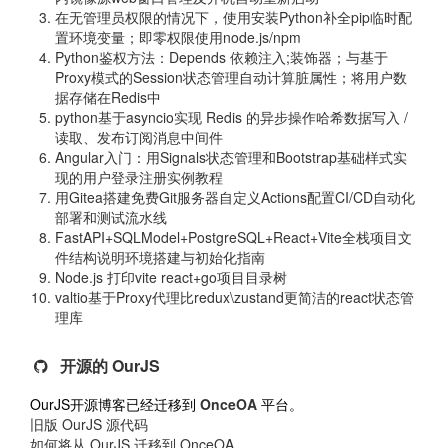
在无管理员权限的情况下，使用安装Python补全pip临时配
置环境变量；即零权限使用node.js/npm
Python鉴权方法：Depends 依赖注入;装饰器；与基于
Proxy模式的Session状态管理自动计算脏属性；将用户数
据存储在Redis中
python基于asyncio实现 Redis 的异步操作哈希数据写入 /
读取、发布订阅消息中间件
Angular入门：用Signals状态管理和Bootstrap基础样式实
现的用户登录注册实例教程
用Gitea搭建免费Git服务器自定义Actions配置CI/CD自动化
部署和测试流水线
FastAPI+SQLModel+PostgreSQL+React+Vite全栈项目文
件结构说明环境搭建与初始化指南
Node.js 打印vite react+go项目目录树
valtio基于Proxy代理比redux\zustand更简洁的react状态管
理库
开源的 OurJS
OurJS开源博客已经迁移到
OnceOA
平台。
旧版 OurJS 源代码
如何将从 OurJS 迁移到 OnceOA