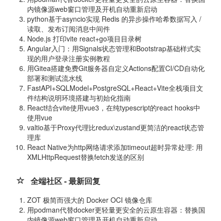
内镜像源web窗口管理及开机自动重新启动
python基于asyncio实现 Redis 的异步操作哈希数据写入 /
读取、发布订阅消息中间件
Node.js 打印vite react+go项目目录树
Angular入门：用Signals状态管理和Bootstrap基础样式实
现的用户登录注册实例教程
用Gitea搭建免费Git服务器自定义Actions配置CI/CD自动化
部署和测试流水线
FastAPI+SQLModel+PostgreSQL+React+Vite全栈项目文
件结构说明环境搭建与初始化指南
React结合vite使用vue3，在纯typescript的react hooks中
使用vue
valtio基于Proxy代理比redux\zustand更简洁的react状态管
理库
React Native为http网络请求添加timeout超时异常处理: 用
XMLHttpRequest替换fetch发送的区别
全端社区 - 最新回复
ZOT 极简而强大的 Docker OCI 镜像仓库
用podman代替docker更轻量更安全的云原生容器：替换国
内镜像源web窗口管理及开机自动重新启动