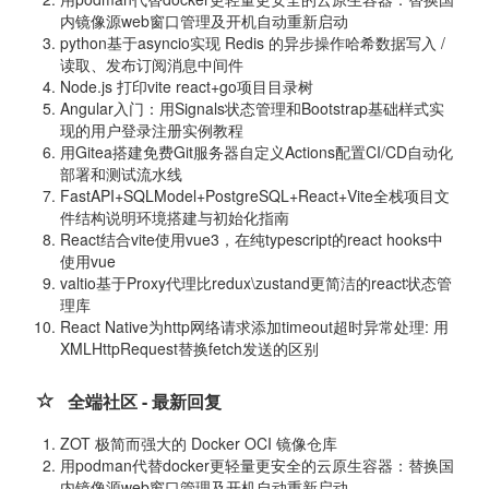
内镜像源web窗口管理及开机自动重新启动
python基于asyncio实现 Redis 的异步操作哈希数据写入 /
读取、发布订阅消息中间件
Node.js 打印vite react+go项目目录树
Angular入门：用Signals状态管理和Bootstrap基础样式实
现的用户登录注册实例教程
用Gitea搭建免费Git服务器自定义Actions配置CI/CD自动化
部署和测试流水线
FastAPI+SQLModel+PostgreSQL+React+Vite全栈项目文
件结构说明环境搭建与初始化指南
React结合vite使用vue3，在纯typescript的react hooks中
使用vue
valtio基于Proxy代理比redux\zustand更简洁的react状态管
理库
React Native为http网络请求添加timeout超时异常处理: 用
XMLHttpRequest替换fetch发送的区别
全端社区 - 最新回复
ZOT 极简而强大的 Docker OCI 镜像仓库
用podman代替docker更轻量更安全的云原生容器：替换国
内镜像源web窗口管理及开机自动重新启动