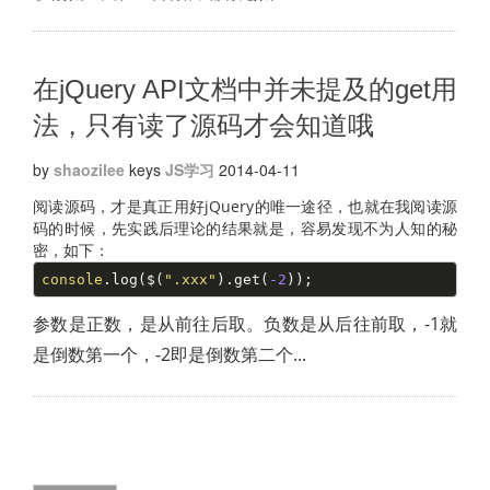
在jQuery API文档中并未提及的get用
法，只有读了源码才会知道哦
by
shaozilee
keys
JS学习
2014-04-11
阅读源码，才是真正用好jQuery的唯一途径，也就在我阅读源
码的时候，先实践后理论的结果就是，容易发现不为人知的秘
密，如下：
console
.log($(
".xxx"
).get(
-2
));
参数是正数，是从前往后取。负数是从后往前取，-1就
是倒数第一个，-2即是倒数第二个...