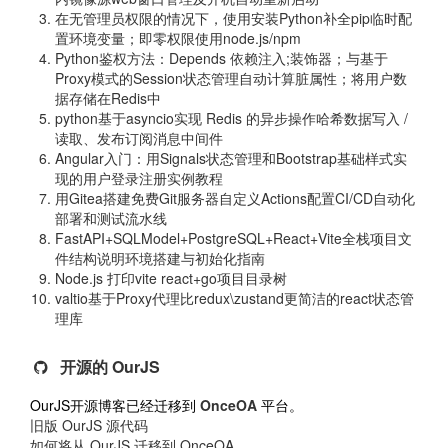
在无管理员权限的情况下，使用安装Python补全pip临时配
置环境变量；即零权限使用node.js/npm
Python鉴权方法：Depends 依赖注入;装饰器；与基于
Proxy模式的Session状态管理自动计算脏属性；将用户数
据存储在Redis中
python基于asyncio实现 Redis 的异步操作哈希数据写入 /
读取、发布订阅消息中间件
Angular入门：用Signals状态管理和Bootstrap基础样式实
现的用户登录注册实例教程
用Gitea搭建免费Git服务器自定义Actions配置CI/CD自动化
部署和测试流水线
FastAPI+SQLModel+PostgreSQL+React+Vite全栈项目文
件结构说明环境搭建与初始化指南
Node.js 打印vite react+go项目目录树
valtio基于Proxy代理比redux\zustand更简洁的react状态管
理库
开源的 OurJS
OurJS开源博客已经迁移到
OnceOA
平台。
旧版 OurJS 源代码
如何将从 OurJS 迁移到 OnceOA