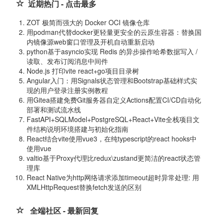
近期热门 - 点击最多
ZOT 极简而强大的 Docker OCI 镜像仓库
用podman代替docker更轻量更安全的云原生容器：替换国
内镜像源web窗口管理及开机自动重新启动
python基于asyncio实现 Redis 的异步操作哈希数据写入 /
读取、发布订阅消息中间件
Node.js 打印vite react+go项目目录树
Angular入门：用Signals状态管理和Bootstrap基础样式实
现的用户登录注册实例教程
用Gitea搭建免费Git服务器自定义Actions配置CI/CD自动化
部署和测试流水线
FastAPI+SQLModel+PostgreSQL+React+Vite全栈项目文
件结构说明环境搭建与初始化指南
React结合vite使用vue3，在纯typescript的react hooks中
使用vue
valtio基于Proxy代理比redux\zustand更简洁的react状态管
理库
React Native为http网络请求添加timeout超时异常处理: 用
XMLHttpRequest替换fetch发送的区别
全端社区 - 最新回复