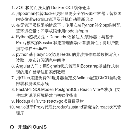
ZOT 极简而强大的 Docker OCI 镜像仓库
用podman代替docker更轻量更安全的云原生容器：替换国
内镜像源web窗口管理及开机自动重新启动
在无管理员权限的情况下，使用安装Python补全pip临时配
置环境变量；即零权限使用node.js/npm
Python鉴权方法：Depends 依赖注入;装饰器；与基于
Proxy模式的Session状态管理自动计算脏属性；将用户数
据存储在Redis中
python基于asyncio实现 Redis 的异步操作哈希数据写入 /
读取、发布订阅消息中间件
Angular入门：用Signals状态管理和Bootstrap基础样式实
现的用户登录注册实例教程
用Gitea搭建免费Git服务器自定义Actions配置CI/CD自动化
部署和测试流水线
FastAPI+SQLModel+PostgreSQL+React+Vite全栈项目文
件结构说明环境搭建与初始化指南
Node.js 打印vite react+go项目目录树
valtio基于Proxy代理比redux\zustand更简洁的react状态管
理库
开源的 OurJS